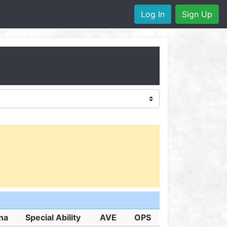
Log In
Sign Up
na
Special Ability
AVE
OPS