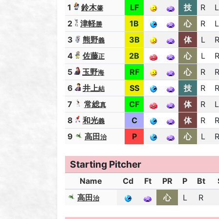
1
鈴木
LF
技
R
L
肇
2
津軽
1B
心
R
L
勝
3
熊野
3B
体
L
義
4
佐藤
2B
心
L
正
5
玉野
RF
心
R
海
6
井上
SS
技
R
結
7
常総
CF
体
R
L
真
8
和光
C
体
R
義
9
高田
P
心
L
治
Starting Pitcher
Name
Cd
Ft
PR
P
Bt
高田
心
L
R
治