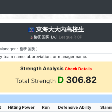
東海大大内高校生
柳田国男 Lv.1
League.R 0P
by team name, abbreviation, or manager name.
Strength Analysis
Check Details
D
306.82
Total Strength
t
Hitting Power
Run
Defensive Ability
Stami