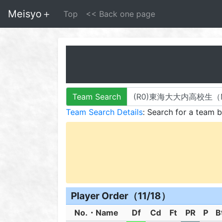
Meisyo＋
Top
<< Back one page
Team Search
Team Search Details
: Search for a team 
Player Order（11/18）
No.・Name
Df
Cd
Ft
PR
P
B