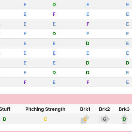
E
D
E
E
E
F
E
E
R
E
E
F
E
R
E
D
E
E
R
E
E
D
E
R
E
E
E
E
E
E
D
D
R
E
D
D
E
R
F
E
F
E
Stuff
Pitching Strength
Brk1
Brk2
Brk3
D
C
C
G
D