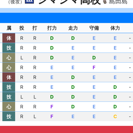
島田島
（後攻）
属
投
打
打力
走力
守備
体力
体
R
R
D
D
E
E
-
技
R
R
D
E
E
E
-
心
L
R
D
E
D
E
-
心
R
R
E
E
F
E
-
体
R
R
E
D
E
E
-
技
R
R
E
D
E
D
-
技
L
L
D
D
E
D
-
心
R
R
F
D
E
D
-
技
R
L
F
E
E
C
-