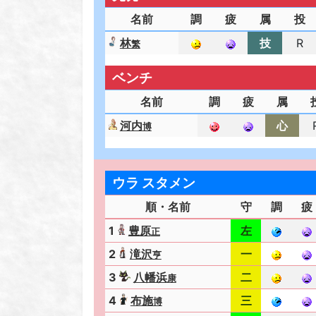
名前
調
疲
属
投
林
技
R
繁
ベンチ
名前
調
疲
属
河内
心
博
ウラ スタメン
順・名前
守
調
疲
1
豊原
左
正
2
滝沢
一
亨
3
八幡浜
二
康
4
布施
三
博