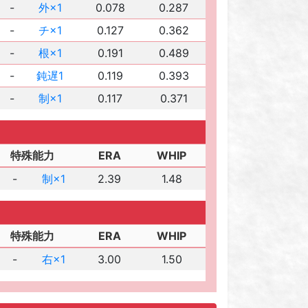
-
外×1
0.078
0.287
-
チ×1
0.127
0.362
-
根×1
0.191
0.489
-
鈍遅1
0.119
0.393
-
制×1
0.117
0.371
特殊能力
ERA
WHIP
-
制×1
2.39
1.48
特殊能力
ERA
WHIP
-
右×1
3.00
1.50