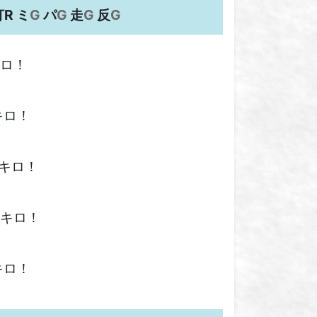
打R ミ
G
パ
G
走
G
反
G
キロ！
キロ！
1キロ！
3キロ！
キロ！