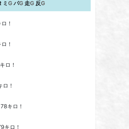
R ミ
G
パ
G
走
G
反
G
キロ！
キロ！
5キロ！
キロ！
78キロ！
79キロ！