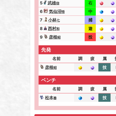
5
武雄
右
信
6
気仙沼
中
悟
7
小林
捕
七
8
西村
遊
和
9
彦根
投
昭
先発
名前
調
疲
属
彦根
技
昭
ベンチ
名前
調
疲
属
松本
技
春