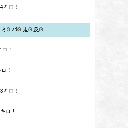
4キロ！
 ミ
G
パ
G
走
G
反
G
キロ！
キロ！
3キロ！
1キロ！