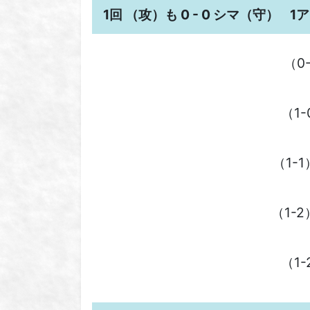
1回 （攻）も 0 - 0 シマ（守）
1
（0
（1
（1-
（1-
（1