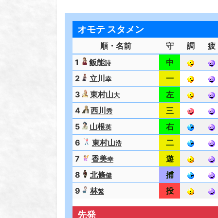
オモテ スタメン
順・名前
守
調
疲
1
飯能
中
詩
2
立川
一
幸
3
東村山
左
大
4
西川
三
秀
5
山根
右
英
6
東村山
二
浩
7
香美
遊
幸
8
北條
捕
健
9
林
投
繁
先発