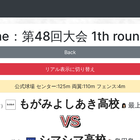
Game：第48回大会 1th ro
Back
リアル表示に切り替え
公式球場 センター:125m 両翼:110m フェンス:4m
もがみよしあき高校
最
攻）
VS
シマシマ高校