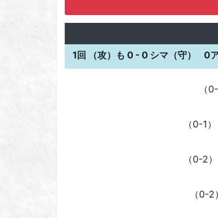
1回 （攻）も 0 - 0 シマ（守）
0
（0
（0-1
（0-2
（0-