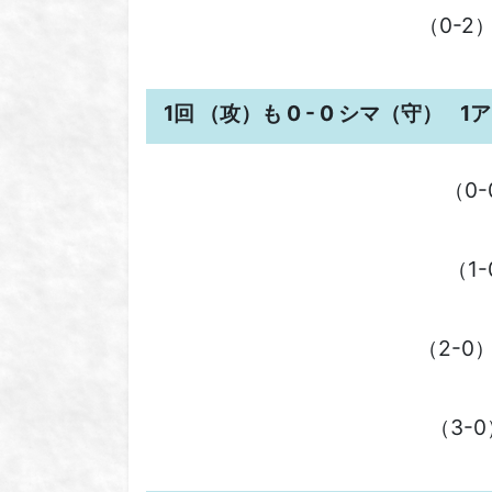
（0-
1回 （攻）も 0 - 0 シマ（守）
1
（0
（1
（2-
（3-