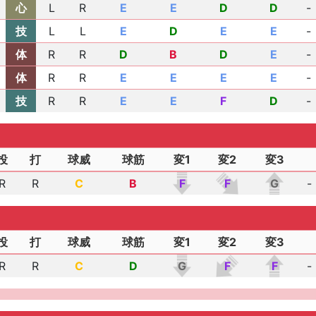
心
L
R
E
E
D
D
-
技
L
L
E
D
E
E
-
体
R
R
D
B
D
E
-
体
R
R
E
E
E
E
-
技
R
R
E
E
F
D
-
投
打
球威
球筋
変1
変2
変3
R
R
C
B
F
F
G
-
投
打
球威
球筋
変1
変2
変3
R
R
C
D
G
F
F
-