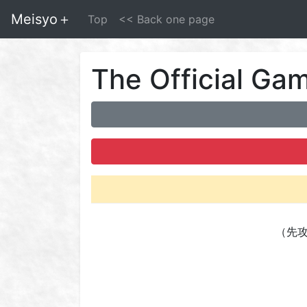
Meisyo＋
Top
<< Back one page
The Official 
（先