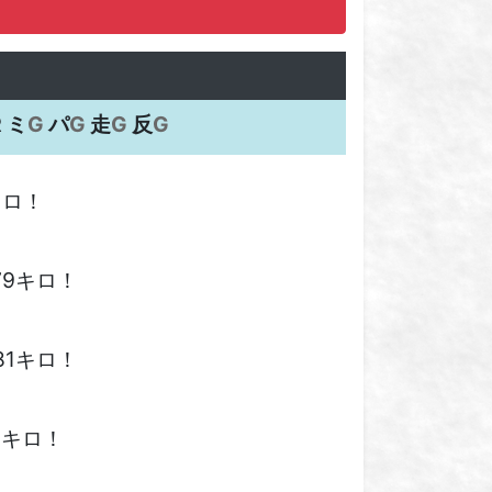
 ミ
G
パ
G
走
G
反
G
キロ！
79キロ！
81キロ！
5キロ！