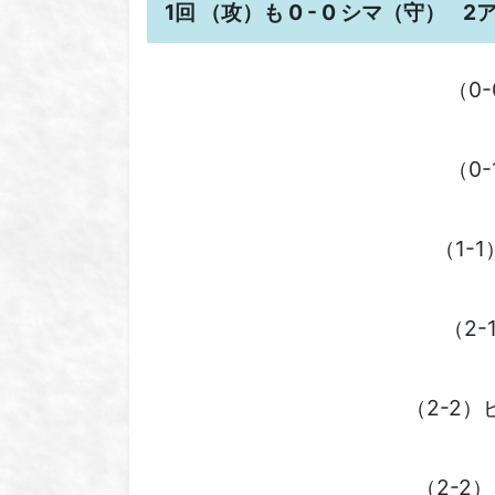
1回 （攻）も 0 - 0 シマ（守）
2
（0
（0
（1-
（2
（2-2
（2-2